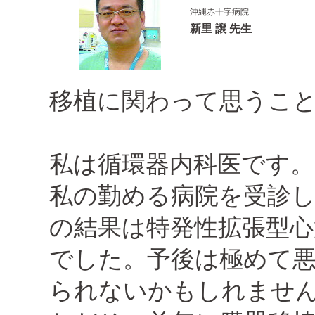
沖縄赤十字病院
新里 譲 先生
移植に関わって思うこ
私は循環器内科医です。1
私の勤める病院を受診
の結果は特発性拡張型心
でした。予後は極めて悪
られないかもしれませ