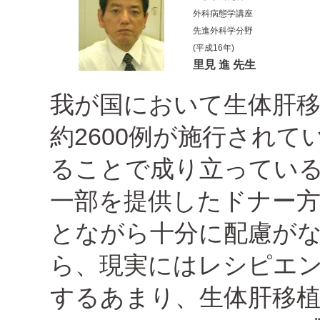
外科病態学講座
先進外科学分野
(平成16年)
里見 進 先生
我が国において生体肝移植
約2600例が施行され
ることで成り立ってい
一部を提供したドナー
とながら十分に配慮が
ら、現実にはレシピエ
するあまり、生体肝移