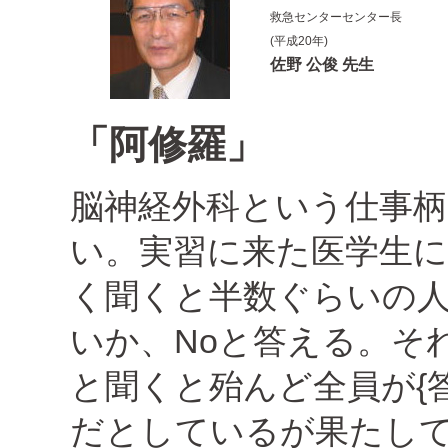
救急センターセンター長
(平成20年)
佐野 公俊 先生
「阿修羅」
脳神経外科という仕事
い。実習に来た医学生
く聞くと半数ぐらいの人
いか、Noと答える。そ
と聞くと殆んど全員が{
だとしているが果たし