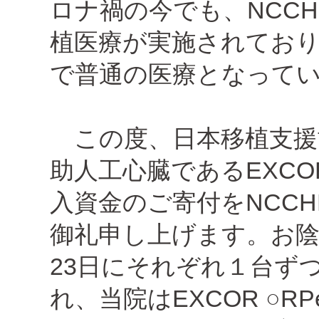
ロナ禍の今でも、NCC
植医療が実施されてお
で普通の医療となって
この度、日本移植支援
助人工心臓であるEXCOR 
入資金のご寄付をNCC
御礼申し上げます。お陰様
23日にそれぞれ１台ずつEX
れ、当院はEXCOR ○RP